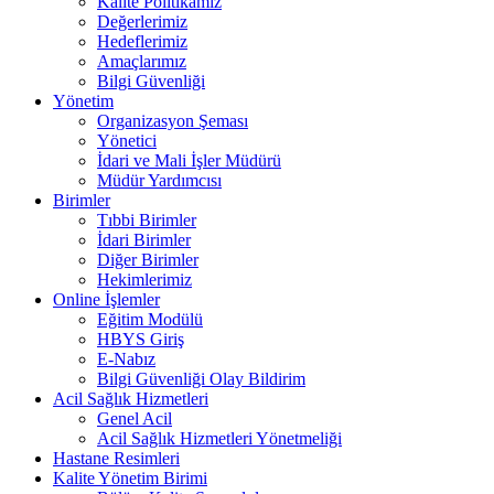
Kalite Politikamız
Değerlerimiz
Hedeflerimiz
Amaçlarımız
Bilgi Güvenliği
Yönetim
Organizasyon Şeması
Yönetici
İdari ve Mali İşler Müdürü
Müdür Yardımcısı
Birimler
Tıbbi Birimler
İdari Birimler
Diğer Birimler
Hekimlerimiz
Online İşlemler
Eğitim Modülü
HBYS Giriş
E-Nabız
Bilgi Güvenliği Olay Bildirim
Acil Sağlık Hizmetleri
Genel Acil
Acil Sağlık Hizmetleri Yönetmeliği
Hastane Resimleri
Kalite Yönetim Birimi