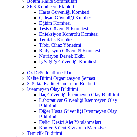
Bölüm Kalite Sorumlulurı
SKS Komite ve Ekipleri
Hasta Güvenliği Komitesi
Çalışan Güvenliği Komitesi
Eğitim Komitesi
Tesis Güvenliği Komitesi
Enfeksiyon Kontrolü Komitesi
Temizlik Komitesi
Tıbbi Cihaz Yönetimi
Radyasyon Güvenliği Komitesi
Nutrisyon Destek Ekibi
İş Sağlığı Güvenliği Komitesi
Öz Değerlendirme Planı
Kalite Birimi Organizasyon Şeması
Sağlıkta Kalite Standartları Rehberi
İstenmeyen Olay Bildirimi
İlaç Güvenliği İstenmeyen Olay Bildirimi
Laboratuvar Güvenliği İstenmeyen Olay
Bildirimi
Diğer Hasta Güvenliği İstenmeyen Olay
Bildirimi
Delici Kesici Alet Yaralanmaları
Kan ve Vücut Sıvılarına Maruziyet
Temizlik Bildirimi