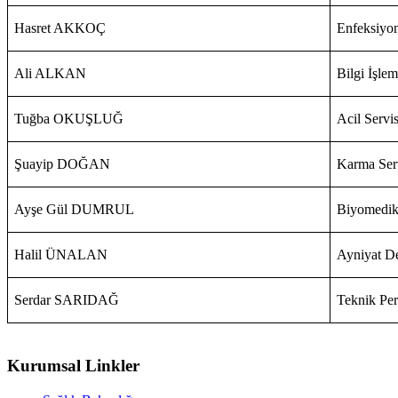
Hasret AKKOÇ
Enfeksiyon
Ali ALKAN
Bilgi İşle
Tuğba OKUŞLUĞ
Acil Servi
Şuayip DOĞAN
Karma Ser
Ayşe Gül DUMRUL
Biyomedik
Halil ÜNALAN
Ayniyat D
Serdar SARIDAĞ
Teknik Per
Kurumsal Linkler