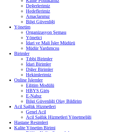
Kalite Politikamız
Değerlerimiz
Hedeflerimiz
Amaçlarımız
Bilgi Güvenliği
Yönetim
Organizasyon Şeması
Yönetici
İdari ve Mali İşler Müdürü
Müdür Yardımcısı
Birimler
Tıbbi Birimler
İdari Birimler
Diğer Birimler
Hekimlerimiz
Online İşlemler
Eğitim Modülü
HBYS Giriş
E-Nabız
Bilgi Güvenliği Olay Bildirim
Acil Sağlık Hizmetleri
Genel Acil
Acil Sağlık Hizmetleri Yönetmeliği
Hastane Resimleri
Kalite Yönetim Birimi