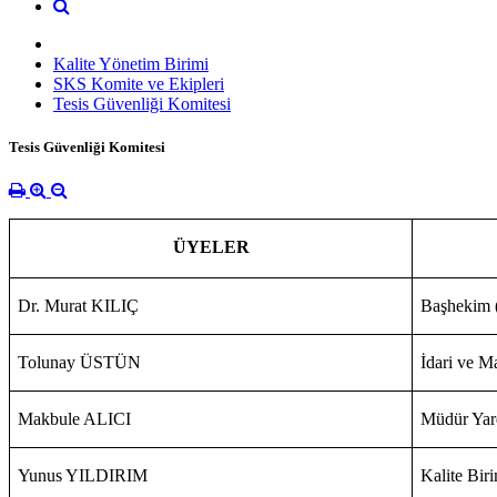
Kalite Yönetim Birimi
SKS Komite ve Ekipleri
Tesis Güvenliği Komitesi
Tesis Güvenliği Komitesi
ÜYELER
Dr. Murat KILIÇ
Başhekim 
Tolunay ÜSTÜN
İdari ve M
Makbule ALICI
Müdür Yar
Yunus YILDIRIM
Kalite Bir