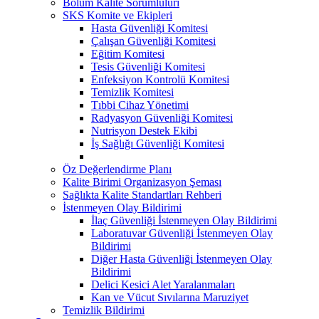
Bölüm Kalite Sorumlulurı
SKS Komite ve Ekipleri
Hasta Güvenliği Komitesi
Çalışan Güvenliği Komitesi
Eğitim Komitesi
Tesis Güvenliği Komitesi
Enfeksiyon Kontrolü Komitesi
Temizlik Komitesi
Tıbbi Cihaz Yönetimi
Radyasyon Güvenliği Komitesi
Nutrisyon Destek Ekibi
İş Sağlığı Güvenliği Komitesi
Öz Değerlendirme Planı
Kalite Birimi Organizasyon Şeması
Sağlıkta Kalite Standartları Rehberi
İstenmeyen Olay Bildirimi
İlaç Güvenliği İstenmeyen Olay Bildirimi
Laboratuvar Güvenliği İstenmeyen Olay
Bildirimi
Diğer Hasta Güvenliği İstenmeyen Olay
Bildirimi
Delici Kesici Alet Yaralanmaları
Kan ve Vücut Sıvılarına Maruziyet
Temizlik Bildirimi