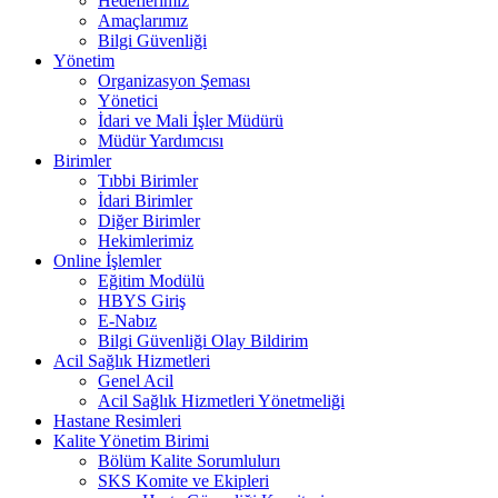
Hedeflerimiz
Amaçlarımız
Bilgi Güvenliği
Yönetim
Organizasyon Şeması
Yönetici
İdari ve Mali İşler Müdürü
Müdür Yardımcısı
Birimler
Tıbbi Birimler
İdari Birimler
Diğer Birimler
Hekimlerimiz
Online İşlemler
Eğitim Modülü
HBYS Giriş
E-Nabız
Bilgi Güvenliği Olay Bildirim
Acil Sağlık Hizmetleri
Genel Acil
Acil Sağlık Hizmetleri Yönetmeliği
Hastane Resimleri
Kalite Yönetim Birimi
Bölüm Kalite Sorumlulurı
SKS Komite ve Ekipleri