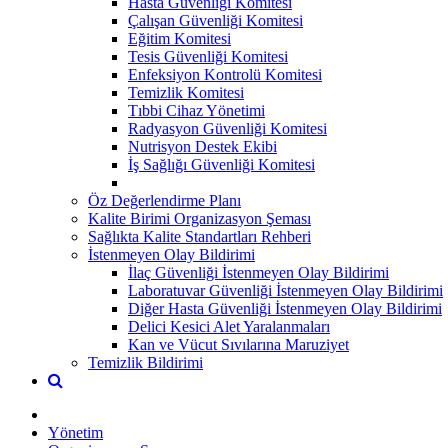
Hasta Güvenliği Komitesi
Çalışan Güvenliği Komitesi
Eğitim Komitesi
Tesis Güvenliği Komitesi
Enfeksiyon Kontrolü Komitesi
Temizlik Komitesi
Tıbbi Cihaz Yönetimi
Radyasyon Güvenliği Komitesi
Nutrisyon Destek Ekibi
İş Sağlığı Güvenliği Komitesi
Öz Değerlendirme Planı
Kalite Birimi Organizasyon Şeması
Sağlıkta Kalite Standartları Rehberi
İstenmeyen Olay Bildirimi
İlaç Güvenliği İstenmeyen Olay Bildirimi
Laboratuvar Güvenliği İstenmeyen Olay Bildirimi
Diğer Hasta Güvenliği İstenmeyen Olay Bildirimi
Delici Kesici Alet Yaralanmaları
Kan ve Vücut Sıvılarına Maruziyet
Temizlik Bildirimi
Yönetim