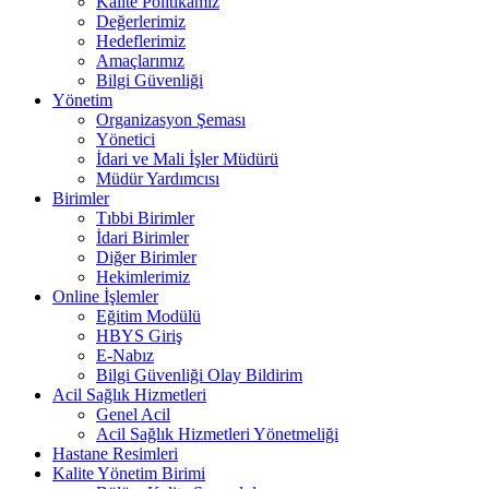
Kalite Politikamız
Değerlerimiz
Hedeflerimiz
Amaçlarımız
Bilgi Güvenliği
Yönetim
Organizasyon Şeması
Yönetici
İdari ve Mali İşler Müdürü
Müdür Yardımcısı
Birimler
Tıbbi Birimler
İdari Birimler
Diğer Birimler
Hekimlerimiz
Online İşlemler
Eğitim Modülü
HBYS Giriş
E-Nabız
Bilgi Güvenliği Olay Bildirim
Acil Sağlık Hizmetleri
Genel Acil
Acil Sağlık Hizmetleri Yönetmeliği
Hastane Resimleri
Kalite Yönetim Birimi