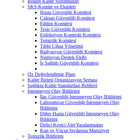
Bölüm Kalite Sorumlulurı
SKS Komite ve Ekipleri
Hasta Güvenliği Komitesi
Çalışan Güvenliği Komitesi
Eğitim Komitesi
Tesis Güvenliği Komitesi
Enfeksiyon Kontrolü Komitesi
Temizlik Komitesi
Tıbbi Cihaz Yönetimi
Radyasyon Güvenliği Komitesi
Nutrisyon Destek Ekibi
İş Sağlığı Güvenliği Komitesi
Öz Değerlendirme Planı
Kalite Birimi Organizasyon Şeması
Sağlıkta Kalite Standartları Rehberi
İstenmeyen Olay Bildirimi
İlaç Güvenliği İstenmeyen Olay Bildirimi
Laboratuvar Güvenliği İstenmeyen Olay
Bildirimi
Diğer Hasta Güvenliği İstenmeyen Olay
Bildirimi
Delici Kesici Alet Yaralanmaları
Kan ve Vücut Sıvılarına Maruziyet
Temizlik Bildirimi